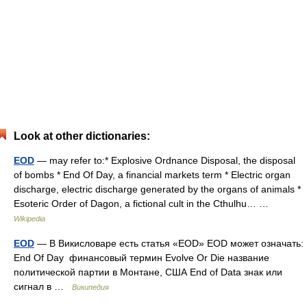
Look at other dictionaries:
EOD
— may refer to:* Explosive Ordnance Disposal, the disposal
of bombs * End Of Day, a financial markets term * Electric organ
discharge, electric discharge generated by the organs of animals *
Esoteric Order of Dagon, a fictional cult in the Cthulhu… …
Wikipedia
EOD
— В Викисловаре есть статья «EOD» EOD может означать:
End Of Day финансовый термин Evolve Or Die название
политической партии в Монтане, США End of Data знак или
сигнал в …
Википедия