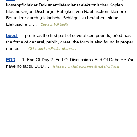
kostenpflichtiger Dokumentlieferdienst elektronischer Kopien
Electric Organ Discharge, Fähigkeit von Raubfischen, kleinere
Beutetiere durch „elektrische Schläge“ zu betäuben, siehe
Elektrische… …
Deutsch Wikipedia
þéod-
— prefix as the first part of several compounds, þéod has
the force of general, public, great; the form is also found in proper
names …
Old to modern English dictionary
EOD
— 1. End Of Day 2. End Of Discussion / End Of Debate • You
have no facts. EOD …
Glossary of chat acronyms & text shorthand