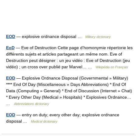
EOD
— explosive ordnance disposal …
Military dictionary
EoD
— Eve of Destruction Cette page d’homonymie répertorie les
différents sujets et articles partageant un même nom. Eve of
Destruction peut désigner : un jeu vidéo : Eve of Destruction (jeu
vidéo) ; un cross over publié par Marvel… …
Wikipédia en Français
EOD
— Explosive Ordnance Disposal (Governmental » Military)
**** End Of Day (Miscellaneous » Days Abbreviations) * End Of
Data (Computing » General) * End of Discussion (Internet » Chat)
* Every Other Day (Medical » Hospitals) * Explosives Ordnance…
…
Abbreviations dictionary
EOD
— entry on duty; every other day; explosive ordnance
disposal …
Medical dictionary