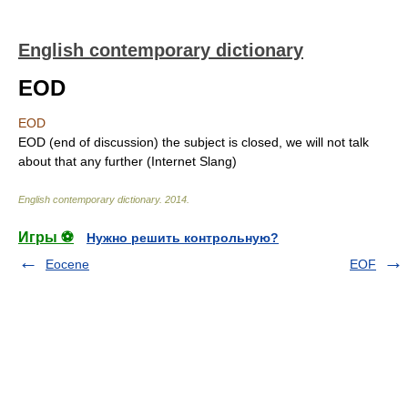
English contemporary dictionary
EOD
EOD
EOD (end of discussion) the subject is closed, we will not talk
about that any further (Internet Slang)
English contemporary dictionary
.
2014
.
Игры ⚽
Нужно решить контрольную?
Eocene
EOF